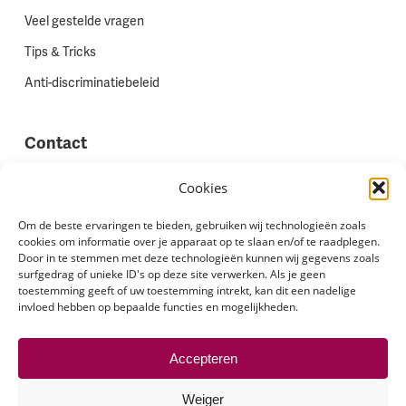
Veel gestelde vragen
Tips & Tricks
Anti-discriminatiebeleid
Contact
Vestigingen
Cookies
Werken bij Stadion Uitzenden
Om de beste ervaringen te bieden, gebruiken wij technologieën zoals
cookies om informatie over je apparaat op te slaan en/of te raadplegen.
Site feedback
Door in te stemmen met deze technologieën kunnen wij gegevens zoals
Klachten
surfgedrag of unieke ID's op deze site verwerken. Als je geen
toestemming geeft of uw toestemming intrekt, kan dit een nadelige
invloed hebben op bepaalde functies en mogelijkheden.
Volg ons via
Accepteren
Weiger