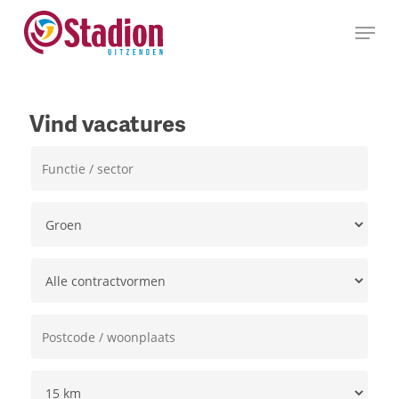
Ga
Menu
naar
hoofdinhoud
Vind vacatures