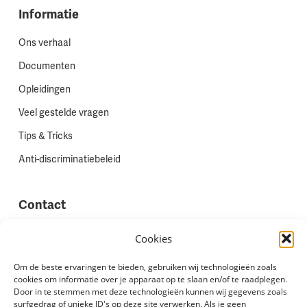
Informatie
Ons verhaal
Documenten
Opleidingen
Veel gestelde vragen
Tips & Tricks
Anti-discriminatiebeleid
Contact
Vestigingen
Cookies
Werken bij Stadion Uitzenden
Om de beste ervaringen te bieden, gebruiken wij technologieën zoals
cookies om informatie over je apparaat op te slaan en/of te raadplegen.
Site feedback
Door in te stemmen met deze technologieën kunnen wij gegevens zoals
Klachten
surfgedrag of unieke ID's op deze site verwerken. Als je geen