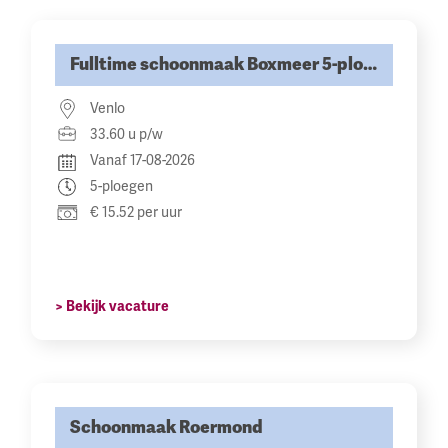
Fulltime schoonmaak Boxmeer 5-ploegen
Venlo
33.60 u p/w
Vanaf 17-08-2026
5-ploegen
€ 15.52 per uur
> Bekijk vacature
Schoonmaak Roermond