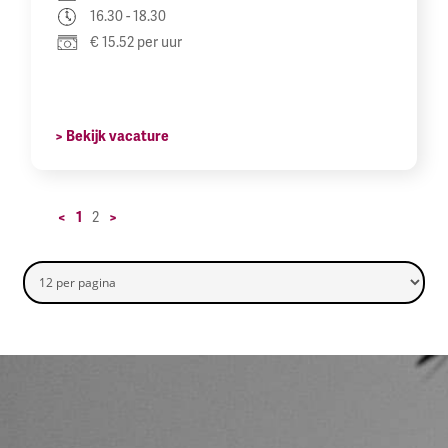
16.30 - 18.30
€ 15.52 per uur
> Bekijk vacature
<
1
2
>