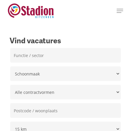
Ga
Menu
naar
hoofdinhoud
Vind vacatures