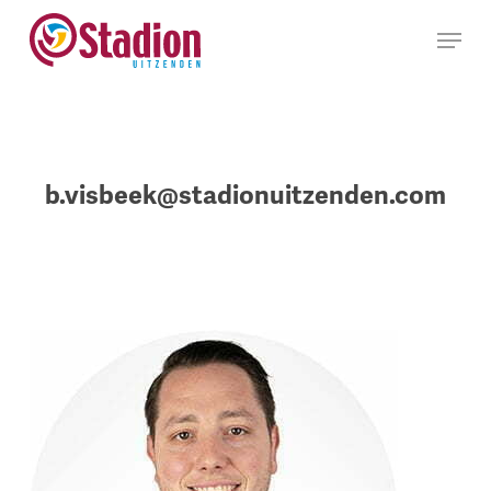
Ga
Menu
naar
hoofdinhoud
b.visbeek@stadionuitzenden.com