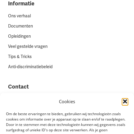
Informatie
Ons verhaal
Documenten
Opleidingen
Veel gestelde vragen
Tips & Tricks
Anti-discriminatiebeleid
Contact
Vestigingen
Cookies
Werken bij Stadion Uitzenden
Om de beste ervaringen te bieden, gebruiken wij technologieën zoals
cookies om informatie over je apparaat op te slaan en/of te raadplegen.
Site feedback
Door in te stemmen met deze technologieën kunnen wij gegevens zoals
Klachten
surfgedrag of unieke ID's op deze site verwerken. Als je geen