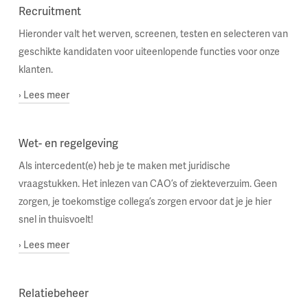
Recruitment
Hieronder valt het werven, screenen, testen en selecteren van
geschikte kandidaten voor uiteenlopende functies voor onze
klanten.
› Lees meer
De perfecte match weten te maken tussen de juiste
Wet- en regelgeving
persoon en een bepaalde vacature. Dit doen wij middels
een persoonlijke aanpak. Zo wordt er gekeken vanuit de
Als intercedent(e) heb je te maken met juridische
persoon. Welke kwaliteiten bezit iemand en hoe kunnen
vraagstukken. Het inlezen van CAO’s of ziekteverzuim. Geen
die van pas komen binnen het werk dat iemand graag wil
zorgen, je toekomstige collega’s zorgen ervoor dat je je hier
doen.
snel in thuisvoelt!
› Lees meer
Wijzigingen in de CAO, het inschalen van loon voor een
Relatiebeheer
flexmedewerker die je zojuist geplaatst hebt en tal van