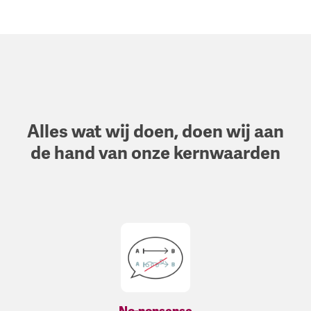
cursus of het uitbreiden van je eigen netwerk. Je krijgt de
ruimte en tijd om pro-actief aan de slag te gaan met jouw
opgestelde doelen. Jouw collega’s zullen dit aanmoedigen
en eventueel een helpende hand bieden middels sturing
en evaluatie.
Alles wat wij doen, doen wij aan
de hand van onze kernwaarden
No-nonsense