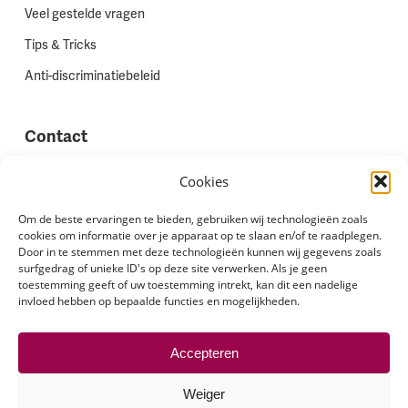
Veel gestelde vragen
Tips & Tricks
Anti-discriminatiebeleid
Contact
Vestigingen
Cookies
Werken bij Stadion Uitzenden
Om de beste ervaringen te bieden, gebruiken wij technologieën zoals
cookies om informatie over je apparaat op te slaan en/of te raadplegen.
Site feedback
Door in te stemmen met deze technologieën kunnen wij gegevens zoals
Klachten
surfgedrag of unieke ID's op deze site verwerken. Als je geen
toestemming geeft of uw toestemming intrekt, kan dit een nadelige
invloed hebben op bepaalde functies en mogelijkheden.
Volg ons via
Accepteren
Weiger