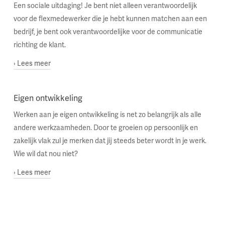
andere zaken waar je dagelijks te maken mee hebt als
Een sociale uitdaging! Je bent niet alleen verantwoordelijk
intercedent(e). Tijdens verschillende trainingen wordt jij
voor de flexmedewerker die je hebt kunnen matchen aan een
klaargestoomd om alle juridische aspecten van de functie
bedrijf, je bent ook verantwoordelijke voor de communicatie
intercedent(e) aan te pakken als een professional!
richting de klant.
› Lees meer
Als sparringpartner voor de klant ga jij aan de slag met het
Eigen ontwikkeling
vinden van het juiste personeel, ben je een luisterend oor
en ben je op de hoogte van alle ins en outs van jouw
Werken aan je eigen ontwikkeling is net zo belangrijk als alle
klanten. Daarnaast zie je ook overal commerciële kansen!
andere werkzaamheden. Door te groeien op persoonlijk en
Kansen die je vol enthousiasme weet over te brengen en
zakelijk vlak zul je merken dat jij steeds beter wordt in je werk.
tot een goed einde weet te brengen.
Wie wil dat nou niet?
› Lees meer
Stel doelen en ga daarmee aan de slag. Van
kortetermijndoelen zoals het aanschrijven van 20
potentiële flexmedewerkers tot het behalen van een