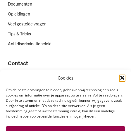
Documenten
Opleidingen
Veel gestelde vragen
Tips & Tricks
Anti-discriminatiebeleid
Contact
Vestigingen
Cookies
Werken bij Stadion Uitzenden
Om de beste ervaringen te bieden, gebruiken wij technologieën zoals
cookies om informatie over je apparaat op te slaan en/of te raadplegen.
Site feedback
Door in te stemmen met deze technologieën kunnen wij gegevens zoals
Klachten
surfgedrag of unieke ID's op deze site verwerken. Als je geen
toestemming geeft of uw toestemming intrekt, kan dit een nadelige
invloed hebben op bepaalde functies en mogelijkheden.
Volg ons via