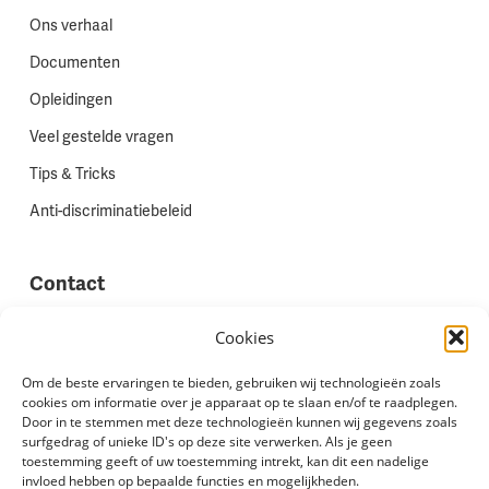
Ons verhaal
Documenten
Opleidingen
Veel gestelde vragen
Tips & Tricks
Anti-discriminatiebeleid
Contact
Vestigingen
Cookies
Werken bij Stadion Uitzenden
Om de beste ervaringen te bieden, gebruiken wij technologieën zoals
cookies om informatie over je apparaat op te slaan en/of te raadplegen.
Site feedback
Door in te stemmen met deze technologieën kunnen wij gegevens zoals
Klachten
surfgedrag of unieke ID's op deze site verwerken. Als je geen
toestemming geeft of uw toestemming intrekt, kan dit een nadelige
invloed hebben op bepaalde functies en mogelijkheden.