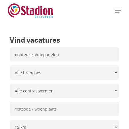
Ga
Menu
naar
hoofdinhoud
Vind vacatures