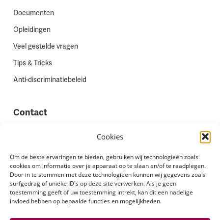
Documenten
Opleidingen
Veel gestelde vragen
Tips & Tricks
Anti-discriminatiebeleid
Contact
Vestigingen
Cookies
Werken bij Stadion Uitzenden
Om de beste ervaringen te bieden, gebruiken wij technologieën zoals
cookies om informatie over je apparaat op te slaan en/of te raadplegen.
Site feedback
Door in te stemmen met deze technologieën kunnen wij gegevens zoals
Klachten
surfgedrag of unieke ID's op deze site verwerken. Als je geen
toestemming geeft of uw toestemming intrekt, kan dit een nadelige
invloed hebben op bepaalde functies en mogelijkheden.
Volg ons via