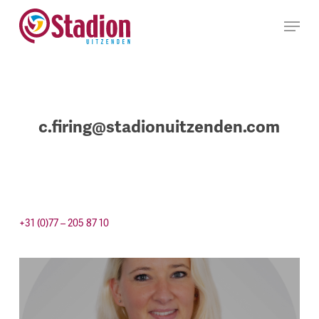
Ga
Menu
naar
hoofdinhoud
c.firing@stadionuitzenden.com
+31 (0)77 – 205 87 10