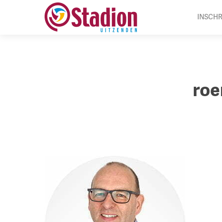
Ga
INSCHR
naar
hoofdinhoud
roe