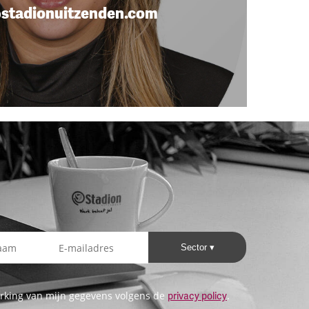
stadionuitzenden.com
Sector
rking van mijn gegevens volgens de
.
privacy policy