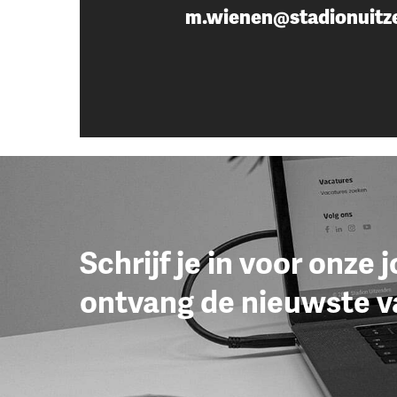
m.wienen@stadionuitz
Schrijf je in voor onze 
ontvang de nieuwste v