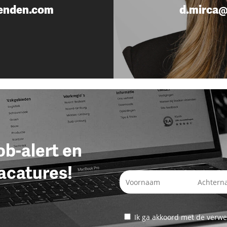
enden.com
d.mirca@
job-alert en
acatures!
Ik ga akkoord met de verwe