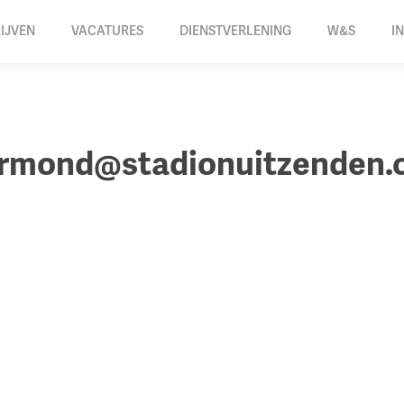
IJVEN
VACATURES
DIENSTVERLENING
W&S
I
rmond@stadionuitzenden