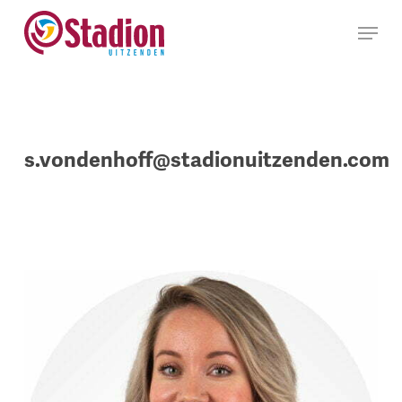
Ga
Menu
naar
hoofdinhoud
s.vondenhoff@stadionuitzenden.com