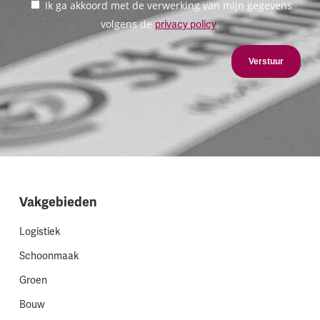
Ik ga akkoord met de verwerking van mijn gegevens
volgens de
.
privacy policy
Verstuur
Vakgebieden
Logistiek
Schoonmaak
Groen
Bouw