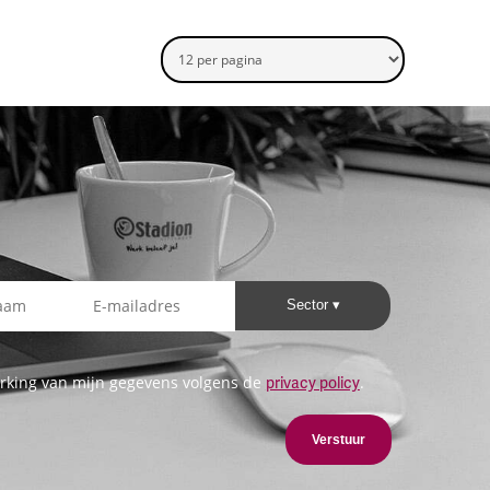
Sector
rking van mijn gegevens volgens de
.
privacy policy
Verstuur