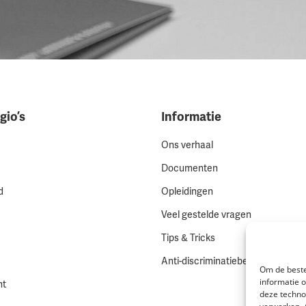
gio’s
Informatie
Ons verhaal
Documenten
d
Opleidingen
Veel gestelde vragen
Tips & Tricks
Anti-discriminatiebeleid
Om de beste
informatie 
ht
deze techno