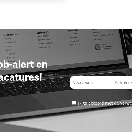
job-alert en
acatures!
Ik ga akkoord met de verwe