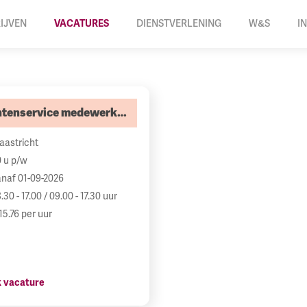
IJVEN
VACATURES
DIENSTVERLENING
W&S
I
Klantenservice medewerker
astricht
 u p/w
naf 01-09-2026
.30 - 17.00 / 09.00 - 17.30 uur
15.76 per uur
k vacature