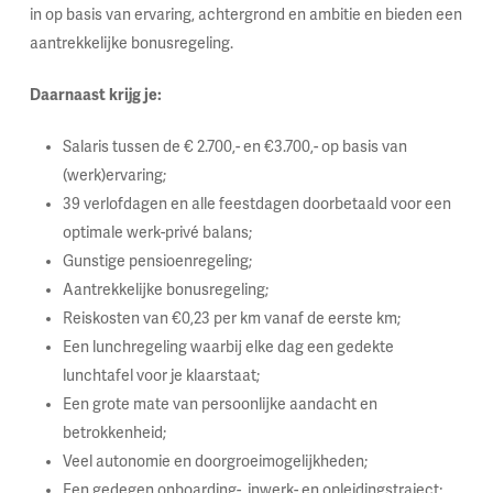
in op basis van ervaring, achtergrond en ambitie en bieden een
aantrekkelijke bonusregeling.
Daarnaast krijg je:
Salaris tussen de € 2.700,- en €3.700,- op basis van
(werk)ervaring;
39 verlofdagen en alle feestdagen doorbetaald voor een
optimale werk-privé balans;
Gunstige pensioenregeling;
Aantrekkelijke bonusregeling;
Reiskosten van €0,23 per km vanaf de eerste km;
Een lunchregeling waarbij elke dag een gedekte
lunchtafel voor je klaarstaat;
Een grote mate van persoonlijke aandacht en
betrokkenheid;
Veel autonomie en doorgroeimogelijkheden;
Een gedegen onboarding-, inwerk- en opleidingstraject;