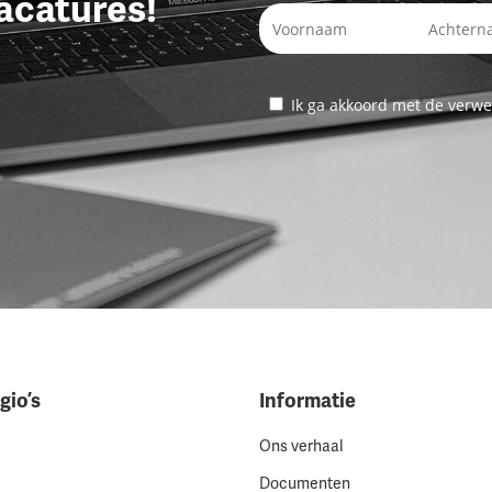
acatures!
Ik ga akkoord met de verwe
gio’s
Informatie
Ons verhaal
Documenten