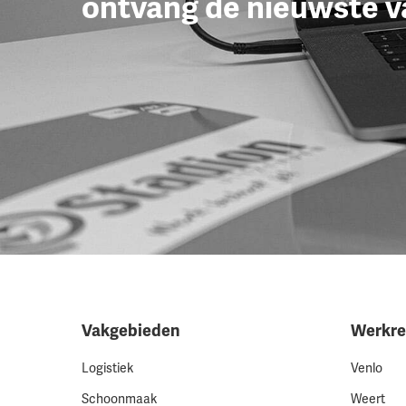
ontvang de nieuwste v
Vakgebieden
Werkre
Logistiek
Venlo
Schoonmaak
Weert