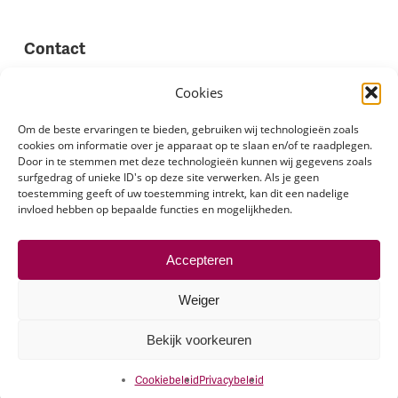
Contact
Vestigingen
Cookies
Werken bij Stadion Uitzenden
Om de beste ervaringen te bieden, gebruiken wij technologieën zoals
cookies om informatie over je apparaat op te slaan en/of te raadplegen.
Site feedback
Door in te stemmen met deze technologieën kunnen wij gegevens zoals
Klachten
surfgedrag of unieke ID's op deze site verwerken. Als je geen
toestemming geeft of uw toestemming intrekt, kan dit een nadelige
invloed hebben op bepaalde functies en mogelijkheden.
Volg ons via
Accepteren
Weiger
Bekijk voorkeuren
© 2026 Stadion Uitzenden.
Cookiebeleid
Privacybeleid