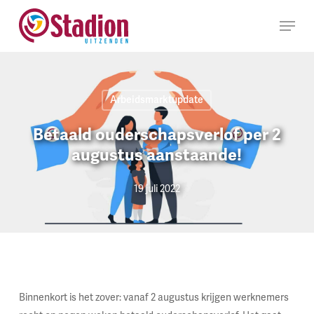
Ga
Menu
naar
hoofdinhoud
Arbeidsmarktupdate
Betaald ouderschapsverlof per 2
augustus aanstaande!
19 juli 2022
Binnenkort is het zover: vanaf 2 augustus krijgen werknemers