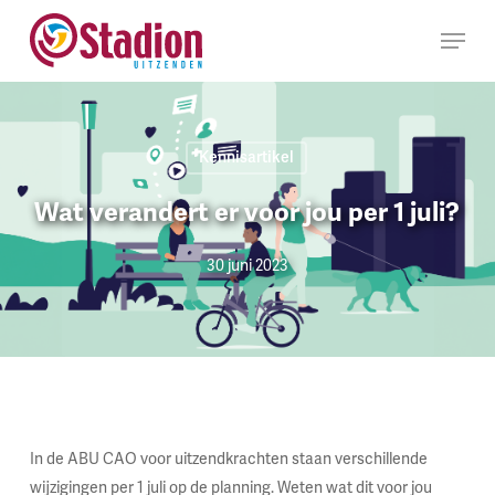
Ga
Menu
naar
hoofdinhoud
Kennisartikel
Wat verandert er voor jou per 1 juli?
30 juni 2023
In de ABU CAO voor uitzendkrachten staan verschillende
wijzigingen per 1 juli op de planning. Weten wat dit voor jou