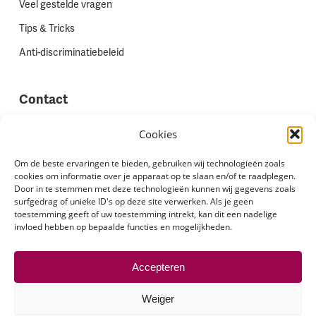
Veel gestelde vragen
Tips & Tricks
Anti-discriminatiebeleid
Contact
Vestigingen
Cookies
Werken bij Stadion Uitzenden
Om de beste ervaringen te bieden, gebruiken wij technologieën zoals
cookies om informatie over je apparaat op te slaan en/of te raadplegen.
Site feedback
Door in te stemmen met deze technologieën kunnen wij gegevens zoals
Klachten
surfgedrag of unieke ID's op deze site verwerken. Als je geen
toestemming geeft of uw toestemming intrekt, kan dit een nadelige
invloed hebben op bepaalde functies en mogelijkheden.
Volg ons via
Accepteren
Weiger