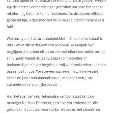
kantoor opent in het Brabantse Helmond. De afgelopen weken
zijn de laatste voorbereidingen getroffen om onze Brabandse
relaties nog beter te kunnen bedienen. Nu de deuren officieel
geopend zijn, is daarmee het 9e lid van de Stadion-familie een
feit!
Wat ons typeert als arbeidsbemiddelaar? Iedere kandidaat is
uniek en verdient daarom een persoonlijke aanpak. We
begrijpen dat achter elk cv en elke sollicitant een uniek verhaal
schuilgaat. Vanuit de (aanwezige) competenties of
toekomstige ambities begeleiden wij werkzoekenden naar een
passende functie. We streven naar een ‘match’ welke niet
alleen de juiste werkinhoud omvat, maar ook een juiste
culturele en persoonlijke pasvorm.
Aan het roer van ons Helmondse kantoor staat kantoor
manager Nathalie Desserjer, een ervaren professional die
gelooft in het bouwen van sterke relaties en het stimuleren