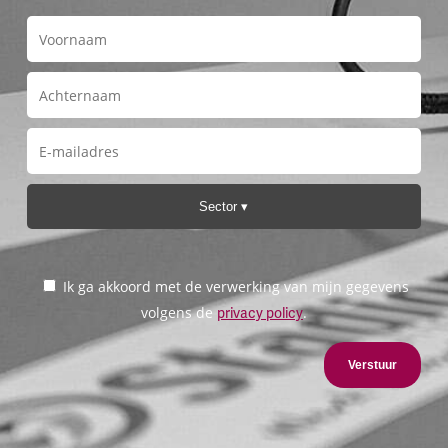
Sector
Ik ga akkoord met de verwerking van mijn gegevens
volgens de
.
privacy policy
Verstuur