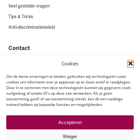
Veel gestelde vragen
Tips & Tricks
Anti-discriminatiebeleid
Contact
Vestigingen
Cookies
Werken bij Stadion Uitzenden
Om de beste ervaringen te bieden, gebruiken wij technologieën zoals
cookies om informatie over je apparaat op te slaan en/of te raadplegen.
Site feedback
Door in te stemmen met deze technologieën kunnen wij gegevens zoals
Klachten
surfgedrag of unieke ID's op deze site verwerken. Als je geen
toestemming geeft of uw toestemming intrekt, kan dit een nadelige
invloed hebben op bepaalde functies en mogelijkheden.
Volg ons via
Accepteren
Weiger