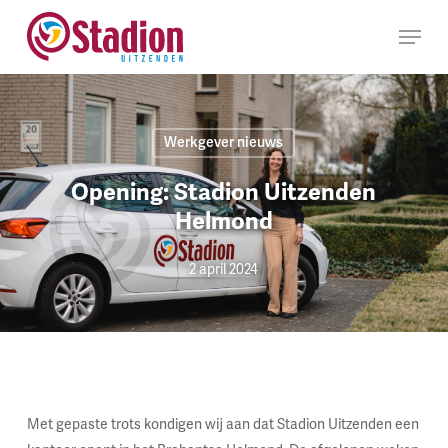
Ga
Menu
naar
hoofdinhoud
Werkgever nieuws
Opening: Stadion Uitzenden
Helmond
2 april 2024
Met gepaste trots kondigen wij aan dat Stadion Uitzenden een