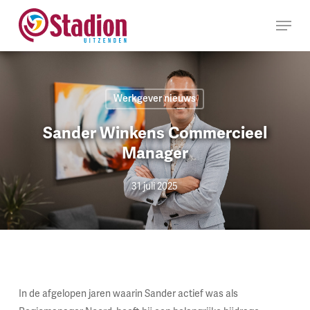
Ga
Menu
naar
hoofdinhoud
Werkgever nieuws
Sander Winkens Commercieel
Manager
31 juli 2025
In de afgelopen jaren waarin Sander actief was als