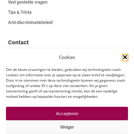
Veel gestelde vragen
Tips & Tricks
Anti-discriminatiebeleid
Contact
Vestigingen
Cookies
Werken bij Stadion Uitzenden
Om de beste ervaringen te bieden, gebruiken wij technologieën zoals
cookies om informatie over je apparaat op te slaan en/of te raadplegen.
Site feedback
Door in te stemmen met deze technologieën kunnen wij gegevens zoals
Klachten
surfgedrag of unieke ID's op deze site verwerken. Als je geen
toestemming geeft of uw toestemming intrekt, kan dit een nadelige
invloed hebben op bepaalde functies en mogelijkheden.
Volg ons via
Accepteren
Weiger