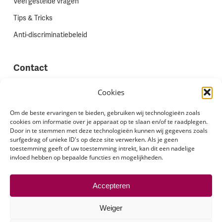
Veel gestelde vragen
Tips & Tricks
Anti-discriminatiebeleid
Contact
Vestigingen
Cookies
Werken bij Stadion Uitzenden
Om de beste ervaringen te bieden, gebruiken wij technologieën zoals
cookies om informatie over je apparaat op te slaan en/of te raadplegen.
Site feedback
Door in te stemmen met deze technologieën kunnen wij gegevens zoals
Klachten
surfgedrag of unieke ID's op deze site verwerken. Als je geen
toestemming geeft of uw toestemming intrekt, kan dit een nadelige
invloed hebben op bepaalde functies en mogelijkheden.
Volg ons via
Accepteren
Weiger