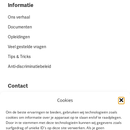
Informatie
Ons verhaal
Documenten
Opleidingen
Veel gestelde vragen
Tips & Tricks
Anti-discriminatiebeleid
Contact
Vestigingen
Cookies
Werken bij Stadion Uitzenden
Om de beste ervaringen te bieden, gebruiken wij technologieën zoals
cookies om informatie over je apparaat op te slaan en/of te raadplegen.
Site feedback
Door in te stemmen met deze technologieën kunnen wij gegevens zoals
Klachten
surfgedrag of unieke ID's op deze site verwerken. Als je geen