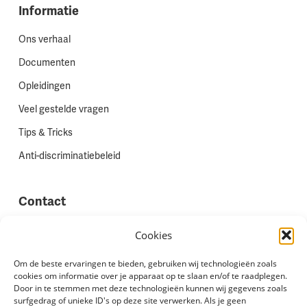
Informatie
Ons verhaal
Documenten
Opleidingen
Veel gestelde vragen
Tips & Tricks
Anti-discriminatiebeleid
Contact
Vestigingen
Cookies
Werken bij Stadion Uitzenden
Om de beste ervaringen te bieden, gebruiken wij technologieën zoals
cookies om informatie over je apparaat op te slaan en/of te raadplegen.
Site feedback
Door in te stemmen met deze technologieën kunnen wij gegevens zoals
Klachten
surfgedrag of unieke ID's op deze site verwerken. Als je geen