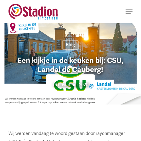
Ga
Menu
naar
hoofdinhoud
Blog
Een kijkje in de keuken bij: CSU,
Landal de Cauberg!
16 november 2020
Wij werden vandaag te woord gestaan door rayonmanager