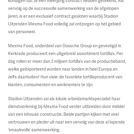
kondigen dat ze een meerjarig contract hebben getekend. Als
vervolg op de succesvolle samenwerking van de afgelopen
jaren, is er een exclusief contract gesloten waarbij Stadion
Uitzenden Mexma Food volledig zal ontzorgen op het gebied
van personeel.
Mexma Food, onderdeel van Dossche Group en gevestigd in
Kerkrade produceert een uitgebreid assortiment tortilla’s. Per
dag rollen er meer dan 2 miljoen tortilla’s van de productieband,
welke geëxporteerd worden naar landen in heel Europa en
zelfs daarbuiten! Hun visie: de favoriete tortillaproducent van
klanten, consumenten en werknemers te zijn.
Stadion Uitzenden zal als lokale arbeidsmarktspecialist haar
dienstverlening bij Mexma Food verder uitbreiden door middel
van een inhouse constructie. Beide partijen kijken met veel
vertrouwen en plezier uit naar een vervolg van deze al lopende
‘smaakvolle’ samenwerking.