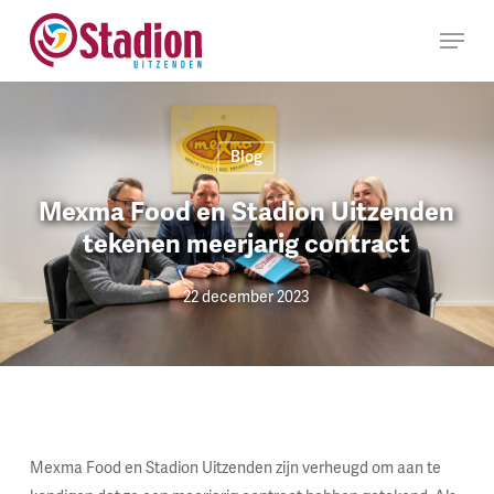
Ga
Menu
naar
hoofdinhoud
Blog
Mexma Food en Stadion Uitzenden
tekenen meerjarig contract
22 december 2023
Mexma Food en Stadion Uitzenden zijn verheugd om aan te