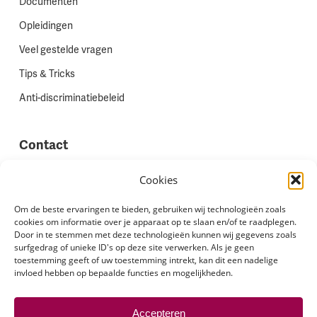
Documenten
Opleidingen
Veel gestelde vragen
Tips & Tricks
Anti-discriminatiebeleid
Contact
Vestigingen
Cookies
Werken bij Stadion Uitzenden
Om de beste ervaringen te bieden, gebruiken wij technologieën zoals
cookies om informatie over je apparaat op te slaan en/of te raadplegen.
Site feedback
Door in te stemmen met deze technologieën kunnen wij gegevens zoals
Klachten
surfgedrag of unieke ID's op deze site verwerken. Als je geen
toestemming geeft of uw toestemming intrekt, kan dit een nadelige
invloed hebben op bepaalde functies en mogelijkheden.
Volg ons via
Accepteren