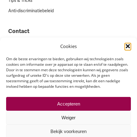
Tips & Tricks
Anti-discriminatiebeleid
Contact
Vestigingen
Cookies
Werken bij Stadion Uitzenden
Om de beste ervaringen te bieden, gebruiken wij technologieën zoals
cookies om informatie over je apparaat op te slaan en/of te raadplegen.
Site feedback
Door in te stemmen met deze technologieën kunnen wij gegevens zoals
Klachten
surfgedrag of unieke ID's op deze site verwerken. Als je geen
toestemming geeft of uw toestemming intrekt, kan dit een nadelige
invloed hebben op bepaalde functies en mogelijkheden.
Volg ons via
Accepteren
Weiger
Bekijk voorkeuren
© 2026 Stadion Uitzenden.