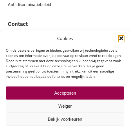
Anti-discriminatiebeleid
Contact
Vestigingen
Cookies
Werken bij Stadion Uitzenden
Om de beste ervaringen te bieden, gebruiken wij technologieën zoals
cookies om informatie over je apparaat op te slaan en/of te raadplegen.
Site feedback
Door in te stemmen met deze technologieën kunnen wij gegevens zoals
Klachten
surfgedrag of unieke ID's op deze site verwerken. Als je geen
toestemming geeft of uw toestemming intrekt, kan dit een nadelige
invloed hebben op bepaalde functies en mogelijkheden.
Volg ons via
Accepteren
Weiger
Bekijk voorkeuren
© 2026 Stadion Uitzenden.