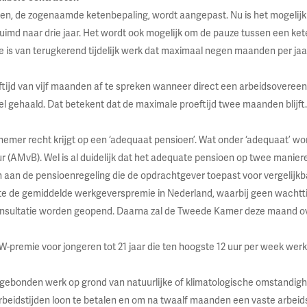
ten, de zogenaamde ketenbepaling, wordt aangepast. Nu is het mogelijk o
ruimd naar drie jaar. Het wordt ook mogelijk om de pauze tussen een kete
ke is van terugkerend tijdelijk werk dat maximaal negen maanden per j
tijd van vijf maanden af te spreken wanneer direct een arbeidsoveree
l gehaald. Dat betekent dat de maximale proeftijd twee maanden blijft
nemer recht krijgt op een ‘adequaat pensioen’. Wat onder ‘adequaat’ w
(AMvB). Wel is al duidelijk dat het adequate pensioen op twee maniere
 aan de pensioenregeling die de opdrachtgever toepast voor vergelijkba
te de gemiddelde werkgeverspremie in Nederland, waarbij geen wachtt
onsultatie worden geopend. Daarna zal de Tweede Kamer deze maand o
-premie voor jongeren tot 21 jaar die ten hoogste 12 uur per week werk
sgebonden werk op grond van natuurlijke of klimatologische omstandigh
 arbeidstijden loon te betalen en om na twaalf maanden een vaste arbei