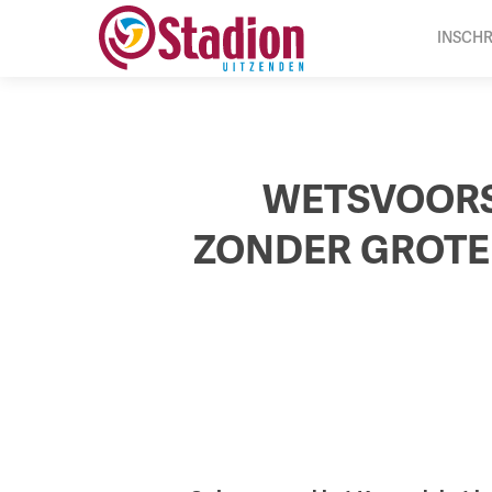
Ga
INSCHR
naar
hoofdinhoud
WETSVOORS
ZONDER GROTE