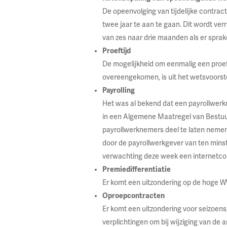
De opeenvolging van tijdelijke contrac
twee jaar te aan te gaan. Dit wordt ver
van zes naar drie maanden als er spra
Proeftijd
De mogelijkheid om eenmalig een proef
overeengekomen, is uit het wetsvoorste
Payrolling
Het was al bekend dat een payrollwerk
in een Algemene Maatregel van Bestuur 
payrollwerknemers deel te laten nemen
door de payrollwerkgever van ten mins
verwachting deze week een internetc
Premiedifferentiatie
Er komt een uitzondering op de hoge WW
Oproepcontracten
Er komt een uitzondering voor seizoen
verplichtingen om bij wijziging van de