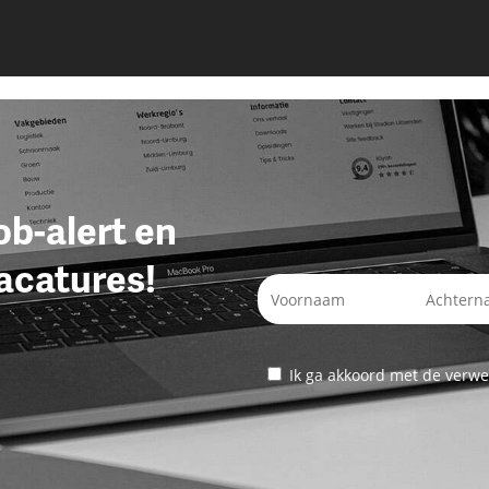
job-alert en
acatures!
Ik ga akkoord met de verwe