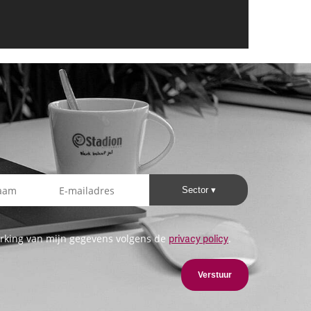
Sector
rking van mijn gegevens volgens de
.
privacy policy
Verstuur