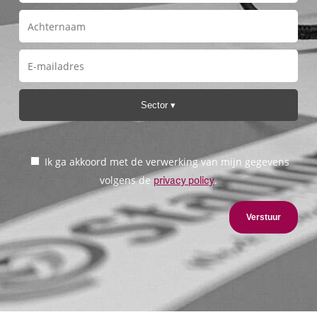
Sector
Ik ga akkoord met de verwerking van mijn gegevens
volgens de
.
privacy policy
Verstuur