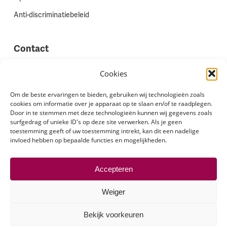
Anti-discriminatiebeleid
Contact
Vestigingen
Cookies
Werken bij Stadion Uitzenden
Om de beste ervaringen te bieden, gebruiken wij technologieën zoals
cookies om informatie over je apparaat op te slaan en/of te raadplegen.
Site feedback
Door in te stemmen met deze technologieën kunnen wij gegevens zoals
Klachten
surfgedrag of unieke ID's op deze site verwerken. Als je geen
toestemming geeft of uw toestemming intrekt, kan dit een nadelige
invloed hebben op bepaalde functies en mogelijkheden.
Volg ons via
Accepteren
Weiger
Bekijk voorkeuren
© 2026 Stadion Uitzenden.