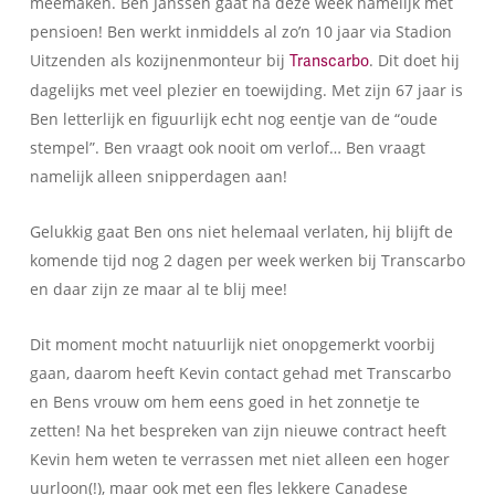
meemaken. Ben Janssen gaat na deze week namelijk met
pensioen! Ben werkt inmiddels al zo’n 10 jaar via Stadion
Uitzenden als kozijnenmonteur bij
. Dit doet hij
Transcarbo
dagelijks met veel plezier en toewijding. Met zijn 67 jaar is
Ben letterlijk en figuurlijk echt nog eentje van de “oude
stempel”. Ben vraagt ook nooit om verlof… Ben vraagt
namelijk alleen snipperdagen aan!
Gelukkig gaat Ben ons niet helemaal verlaten, hij blijft de
komende tijd nog 2 dagen per week werken bij Transcarbo
en daar zijn ze maar al te blij mee!
Dit moment mocht natuurlijk niet onopgemerkt voorbij
gaan, daarom heeft Kevin contact gehad met Transcarbo
en Bens vrouw om hem eens goed in het zonnetje te
zetten! Na het bespreken van zijn nieuwe contract heeft
Kevin hem weten te verrassen met niet alleen een hoger
uurloon(!), maar ook met een fles lekkere Canadese