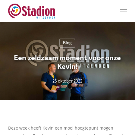
Ga
Menu
naar
hoofdinhoud
Blog
Een zeldzaam moment voor onze
Kevin!
25 oktober 2022
Deze week heeft Kevin een mooi hoogtepunt mogen