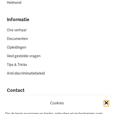
Helmond
Informatie
Ons verhaal
Documenten
Opleidingen
Veel gestelde vragen
Tips & Tricks
Anti-discriminatiebeleid
Contact
Vestigingen
Cookies
Werken bij Stadion Uitzenden
Om de beste ervaringen te bieden, gebruiken wij technologieën zoals