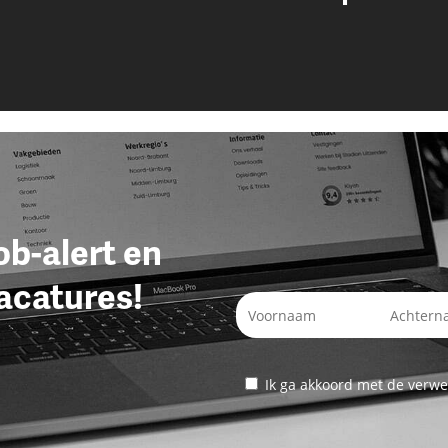
job-alert en
acatures!
Ik ga akkoord met de verwe