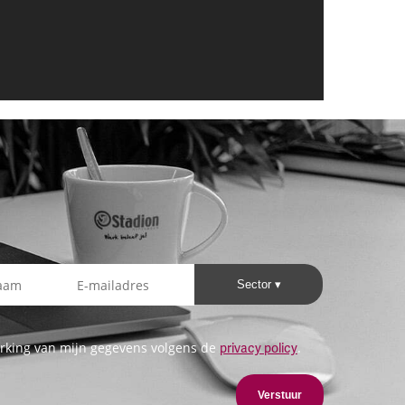
Sector
rking van mijn gegevens volgens de
.
privacy policy
Verstuur