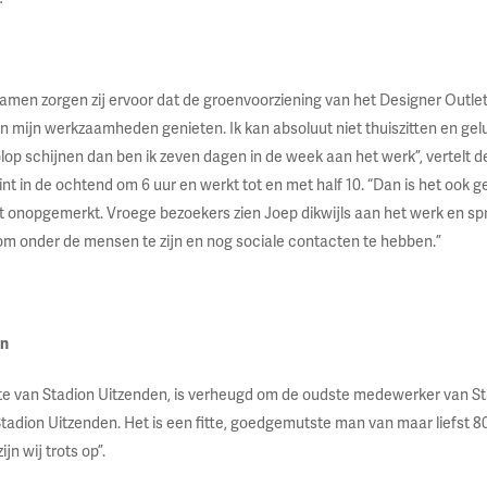
men zorgen zij ervoor dat de groenvoorziening van het Designer Outlet er p
an mijn werkzaamheden genieten. Ik kan absoluut niet thuiszitten en ge
lop schijnen dan ben ik zeven dagen in de week aan het werk”, vertelt 
gint in de ochtend om 6 uur en werkt tot en met half 10. “Dan is het ook
iet onopgemerkt. Vroege bezoekers zien Joep dikwijls aan het werk en spre
m onder de mensen te zijn en nog sociale contacten te hebben.”
en
te van Stadion Uitzenden, is verheugd om de oudste medewerker van Stad
tadion Uitzenden. Het is een fitte, goedgemutste man van maar liefst 80
n wij trots op”.