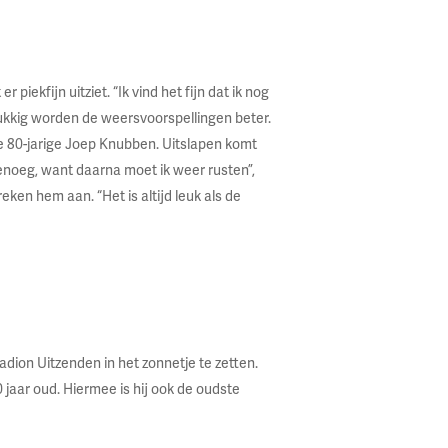
iekfijn uitziet. “Ik vind het fijn dat ik nog
lukkig worden de weersvoorspellingen beter.
de 80-jarige Joep Knubben. Uitslapen komt
 genoeg, want daarna moet ik weer rusten”,
ken hem aan. “Het is altijd leuk als de
ion Uitzenden in het zonnetje te zetten.
 jaar oud. Hiermee is hij ook de oudste