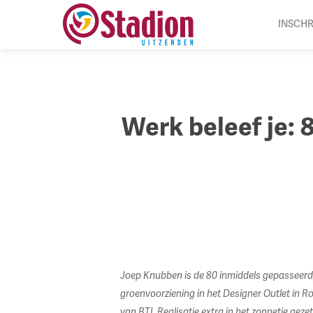
Ga
INSCHR
naar
hoofdinhoud
Werk beleef je: 
Joep Knubben is de 80 inmiddels gepasseerd, 
groenvoorziening in het Designer Outlet in R
van BTL Realisatie extra in het zonnetje gezet