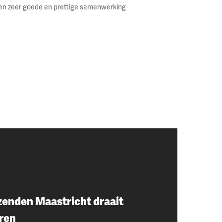
een zeer goede en prettige samenwerking
zenden Maastricht draait
eren